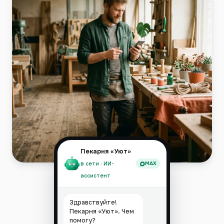
Пекарня «Уют»
MAX
в сети · ИИ-
ассистент
Здравствуйте!
Пекарня «Уют». Чем
помогу?