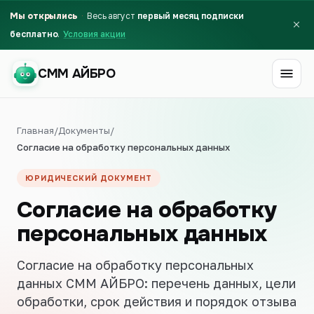
Мы открылись
Весь август
первый месяц подписки
бесплатно
Условия акции
СММ АЙБРО
СММ АЙБРО
Главная
/
Документы
/
Согласие на обработку персональных данных
ЮРИДИЧЕСКИЙ ДОКУМЕНТ
Согласие на обработку
персональных данных
Согласие на обработку персональных
данных СММ АЙБРО: перечень данных, цели
обработки, срок действия и порядок отзыва
Первый месяц бесплатно