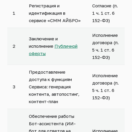
Регистрация и
Согласие (п.
1
идентификация в
1 ч. 1 ст. 6
сервисе «СММ АЙБРО»
152-ФЗ)
Исполнение
Заключение и
договора (п.
2
исполнение
Публичной
5 ч. 1 ст. 6
оферты
152-ФЗ)
Предоставление
Исполнение
доступа к функциям
договора (п.
3
Сервиса: генерация
5 ч. 1 ст. 6
контента, автопостинг,
152-ФЗ)
контент-план
Обеспечение работы
Бот-ассистента (ИИ-
бот для ответов на
Исполнение