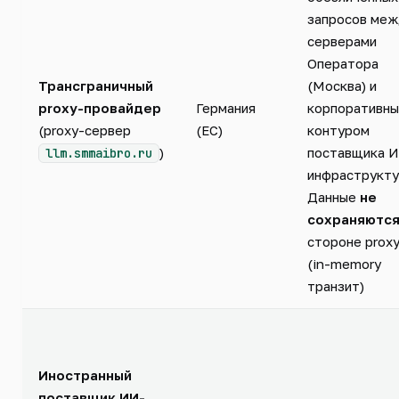
запросов меж
серверами
Оператора
Трансграничный
(Москва) и
proxy-провайдер
Германия
корпоративн
(proxy-сервер
(ЕС)
контуром
)
поставщика 
llm.smmaibro.ru
инфраструкту
Данные
не
сохраняютс
стороне prox
(in-memory
транзит)
Иностранный
поставщик ИИ-