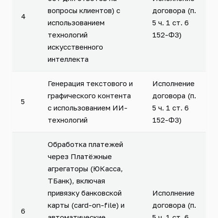
вопросы клиентов) с
договора (п.
4
использованием
5 ч. 1 ст. 6
технологий
152-ФЗ)
искусственного
интеллекта
Генерация текстового и
Исполнение
графического контента
договора (п.
5
с использованием ИИ-
5 ч. 1 ст. 6
технологий
152-ФЗ)
Обработка платежей
через Платёжные
агрегаторы (ЮКасса,
ТБанк), включая
привязку банковской
Исполнение
карты (card-on-file) и
договора (п.
6
автоматические
5 ч. 1 ст. 6