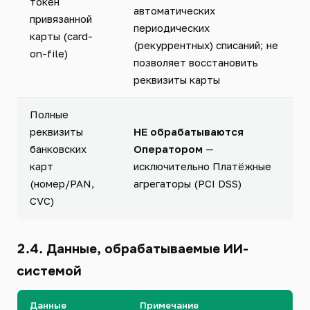
токен
автоматических
привязанной
периодических
карты (card-
(рекуррентных) списаний; не
on-file)
позволяет восстановить
реквизиты карты
Полные
реквизиты
НЕ обрабатываются
банковских
Оператором
—
карт
исключительно Платёжные
(номер/PAN,
агрегаторы (PCI DSS)
CVC)
2.4. Данные, обрабатываемые ИИ-
системой
Данные
Примечание