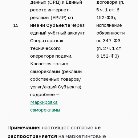
данных (ОРД) и Единый
договора (п.
реестр интернет-
5 ч. 1 ст. 6
рекламы (ЕРИР)
от
152-ФЗ);
15
имени Субъекта
через
исполнение
единый учётный аккаунт
обязанности
Оператора как
по 347-ФЗ
технического
(п. 2 ч. 1 ст.
оператора подачи.
6 152-ФЗ)
Касается только
саморекламы (рекламы
собственных товаров/
услуг/акций Субъекта);
подробнее —
Маркировка
саморекламы
Примечание:
настоящее согласие
не
распространяется
на маркетинговые