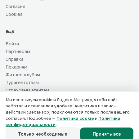
Согласие
Cookies
Ещё
Войти
Партнёрам
Справка
Пекарням
Фитнес-клубам
Турагентствам
Страховым агентам
СММ-специалистам
Мы используем cookie и Яндекс.Метрику, чтобы сайт
работал и становился удобнее. Аналитика и запись
действий (Вебвизор) подключаются только после вашего
согласия. Подробнее —
Политика cookie
и
Политика
ИП Мальцев Валерий Валерьевич · ИНН 519041916737
конфиденциальности
.
info@smmaibro.ru
© 2025–2026 СММ АЙБРО
Только необходимые
Принять все