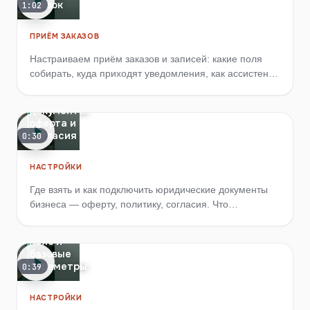
заявок
1:02
ПРИЁМ ЗАКАЗОВ
Настраиваем приём заказов и записей: какие поля
собирать, куда приходят уведомления, как ассистент
ведёт клиента до оформленной заявки.
Юр-
документы:
оферта и
согласия
0:30
НАСТРОЙКИ
Где взять и как подключить юридические документы
бизнеса — оферту, политику, согласия. Что
Настройки:
обязательно для приёма заявок и публикаций.
часовой
пояс и
базовые
параметры
0:39
НАСТРОЙКИ