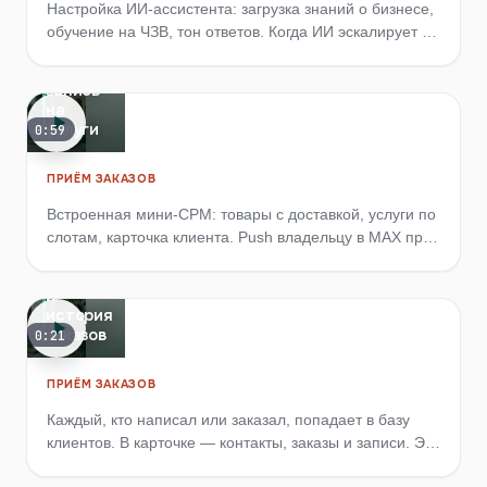
Настройка ИИ-ассистента: загрузка знаний о бизнесе,
СРМ:
приём
обучение на ЧЗВ, тон ответов. Когда ИИ эскалирует в
заказов
живого оператора.
и
запись
на
услуги
0:59
ПРИЁМ ЗАКАЗОВ
Встроенная мини-СРМ: товары с доставкой, услуги по
слотам, карточка клиента. Push владельцу в MAX при
Карточка
новом заказе.
клиента
и
история
заказов
0:21
ПРИЁМ ЗАКАЗОВ
Каждый, кто написал или заказал, попадает в базу
клиентов. В карточке — контакты, заказы и записи. Это
ваша СРМ без отдельной программы.
Лид-