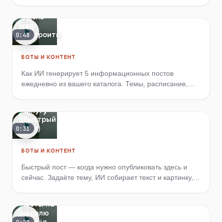
о нём в постах и отвечает на вопросы клиентов.
автопостов
в день —
как
настроить
0:48
БОТЫ И КОНТЕНТ
Как ИИ генерирует 5 информационных постов
ежедневно из вашего каталога. Темы, расписание,
Первый
проверка перед публикацией.
пост за
минуту
(быстрый
пост)
0:31
БОТЫ И КОНТЕНТ
Быстрый пост — когда нужно опубликовать здесь и
сейчас. Задаёте тему, ИИ собирает текст и картинку,
Контент-
вы правите и публикуете в MAX.
план:
посты на
неделю