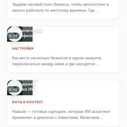
Задаём часовой пояс бизнеса, чтобы автопостинг и
записи работали по местному времени. Где
находятся общие настройки аккаунта.
Несколько
бизнесов:
переключение
и профиль
0:37
НАСТРОЙКИ
Как вести несколько бизнесов в одном аккаунте,
переключаться между ними и где находятся
настройки профиля и аккаунта.
Навыки
ассистента:
расширяем
умения ИИ
0:41
БОТЫ И КОНТЕНТ
Навыки — готовые сценарии, которые ИИ-ассистент
применяет в диалогах с клиентами. Включаем
глобальные, настраиваем под бизнес и создаём свои.