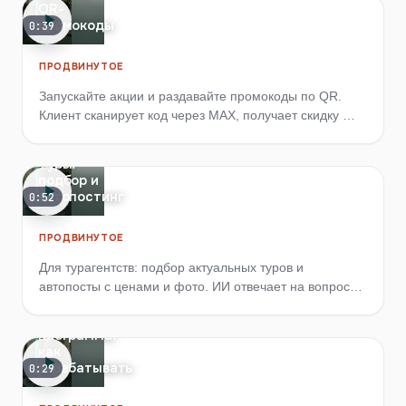
QR-
промокоды
0:39
ПРОДВИНУТОЕ
Запускайте акции и раздавайте промокоды по QR.
Клиент сканирует код через MAX, получает скидку — а
вы видите, что акция работает.
Туры:
подбор и
автопостинг
0:52
ПРОДВИНУТОЕ
Для турагентств: подбор актуальных туров и
автопосты с ценами и фото. ИИ отвечает на вопросы
клиентов о направлениях прямо в MAX.
Партнёрская
программа:
как
зарабатывать
0:29