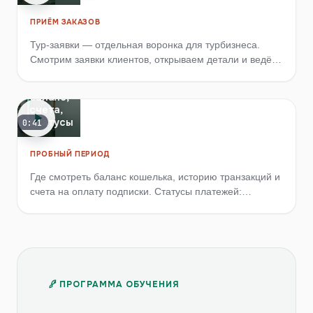
ПРИЁМ ЗАКАЗОВ
Тур-заявки — отдельная воронка для турбизнеса.
Кошелёк
Смотрим заявки клиентов, открываем детали и ведём
и
статус от новой до брони.
платежи:
баланс,
счета,
статусы
0:41
ПРОБНЫЙ ПЕРИОД
Где смотреть баланс кошелька, историю транзакций и
счета на оплату подписки. Статусы платежей:
оплачен, в обработке, отменён.
ПРОГРАММА ОБУЧЕНИЯ