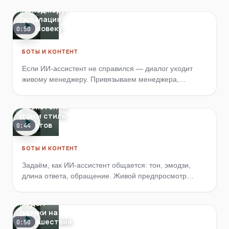
Передать
менеджеру:
эскалация
к человеку
0:50
БОТЫ И КОНТЕНТ
Если ИИ-ассистент не справился — диалог уходит
живому менеджеру. Привязываем менеджера,
настраиваем каналы и смотрим журнал эскалаций.
Настройки
ассистента:
тон и стиль
ответов
0:44
БОТЫ И КОНТЕНТ
Задаём, как ИИ-ассистент общается: тон, эмодзи,
длина ответа, обращение. Живой предпросмотр
показывает результат сразу в кадре.
Тур-заявки:
ведём
заявки на
путешествия
0:50