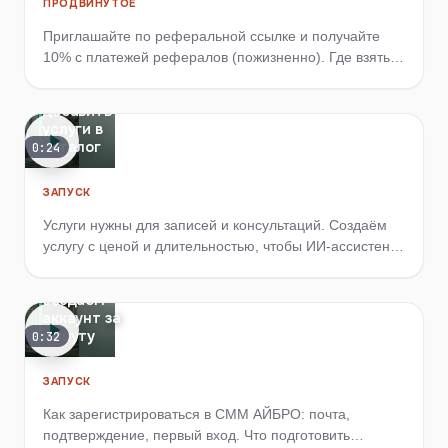
ПРОДВИНУТОЕ
Приглашайте по реферальной ссылке и получайте
10% с платежей рефералов (пожизненно). Где взять
ссылку, как запросить выплату и что с налогами
Как
(НДФЛ).
добавить
услуги в
каталог
0:24
ЗАПУСК
Услуги нужны для записей и консультаций. Создаём
услугу с ценой и длительностью, чтобы ИИ-ассистент
принимал записи и собирал заявки в чате MAX.
Регистрация:
создаём
аккаунт за
минуту
0:32
ЗАПУСК
Как зарегистрироваться в СММ АЙБРО: почта,
подтверждение, первый вход. Что подготовить