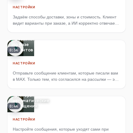
НАСТРОЙКИ
Задаём способы доставки, зоны и стоимость. Клиент
видит варианты при заказе, а ИИ корректно отвечает
на вопросы о доставке.
Рассылки
по базе
клиентов
0:34
НАСТРОЙКИ
Отправьте сообщение клиентам, которые писали вам
в MAX. Только тем, кто согласился на рассылки — это
требование закона.
Триггеры:
автоматические
сообщения
0:44
НАСТРОЙКИ
Настройте сообщения, которые уходят сами при