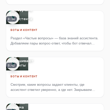
Частые
заранее и почему почта должна быть на российском
вопросы:
сервисе.
как обучить
ИИ-
ассистента
0:34
БОТЫ И КОНТЕНТ
Раздел «Частые вопросы» — база знаний ассистента.
Добавляем пары вопрос-ответ, чтобы бот отвечал
Аналитика
клиентам точно, а не выдумывал.
вопросов:
что
спрашивают
клиенты
0:42
БОТЫ И КОНТЕНТ
Смотрим, какие вопросы задают клиенты, где
ассистент ответил уверенно, а где нет. Закрываем
Настройки
пробелы и постепенно улучшаем базу знаний.
СРМ:
воронки
приёма