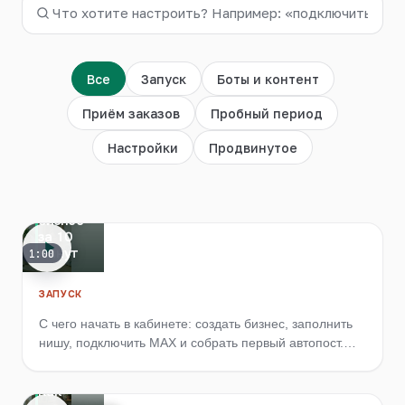
Войти
Все
Запуск
Боты и контент
Приём заказов
Пробный период
Настройки
Продвинутое
Запуск
с нуля:
первый
бизнес
за 10
минут
1:00
ЗАПУСК
С чего начать в кабинете: создать бизнес, заполнить
нишу, подключить MAX и собрать первый автопост.
Маршрут для новичка без опыта.
Как