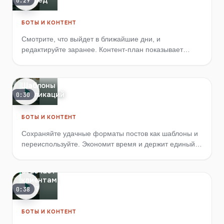
вперёд
0:29
БОТЫ И КОНТЕНТ
Смотрите, что выйдет в ближайшие дни, и
редактируйте заранее. Контент-план показывает
очередь публикаций и даёт всё поменять до выхода.
Шаблоны
публикаций
0:30
БОТЫ И КОНТЕНТ
Сохраняйте удачные форматы постов как шаблоны и
переиспользуйте. Экономит время и держит единый
стиль канала.
Как ИИ
отвечает
клиентам
24/7
0:38
БОТЫ И КОНТЕНТ