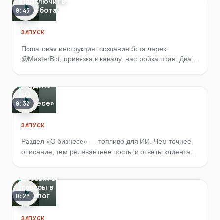
подключить
MAX-бота
0:43
ЗАПУСК
Пошаговая инструкция: создание бота через
@MasterBot, привязка к каналу, настройка прав. Два
Что
режима подключения (наш бот СММ АЙБРО или ваш
писать в
бот) и какой выбрать под ваш бизнес.
разделе
«О
бизнесе»
0:32
ЗАПУСК
Раздел «О бизнесе» — топливо для ИИ. Чем точнее
описание, тем релевантнее посты и ответы клиентам.
Разбираем, что указать и каких ошибок избежать.
Как
добавить
товары в
каталог
0:29
ЗАПУСК