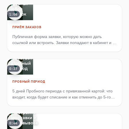
формы:
сбор
заявок
1:06
ПРИЁМ ЗАКАЗОВ
Публичная форма заявки, которую можно дать
ссылкой или встроить. Заявки попадают в кабинет и в
базу клиентов, владельцу приходит уведомление.
Как
работает
Пробный
период
0:37
ПРОБНЫЙ ПЕРИОД
5 дней Пробного периода с привязанной картой: что
входит, когда будет списание и как отменить до 5-го
дня. В августе 2026 действует акция: первый месяц
полной подписки бесплатно.
Настройка
доставки и
самовывоза
0:44