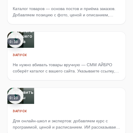
Каталог товаров — основа постов и приёма заказов.
Добавляем позицию с фото, ценой и описанием,
настраиваем доставку и самовывоз.
Импорт
каталога
с вашего
сайта
0:30
ЗАПУСК
Не нужно вбивать товары вручную — СММ АЙБРО
соберёт каталог с вашего сайта. Указываете ссылку,
проверяете результат, публикуете.
Как
добавить
курсы
0:23
ЗАПУСК
Для онлайн-школ и экспертов: добавляем курс с
программой, ценой и расписанием. ИИ рассказывает
5