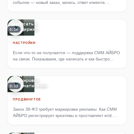
событии — новый заказ, запись, ответ клиента.
Автоматизация общения без ручной работы.
Как
написать в
поддержку
0:24
НАСТРОЙКИ
Если что-то не получается — поддержка СММ АЙБРО
на связи. Показываем, где написать и как быстро
приложить детали, чтобы решить вопрос с первого
раза.
ОРД
маркировка
автоматически
0:33
ПРОДВИНУТОЕ
Закон 38-ФЗ требует маркировки рекламы. Как СММ
АЙБРО регистрирует креативы и проставляет erid.
Лимит 30 рекламных постов/мес.
Акции и