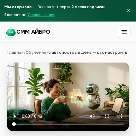
Мы открылись
Весь август
первый месяц подписки
бесплатно
Условия акции
СММ АЙБРО
Главная
/
Обучение
/
5 автопостов в день — как настроить
СММ АЙБРО
Первый месяц бесплатно