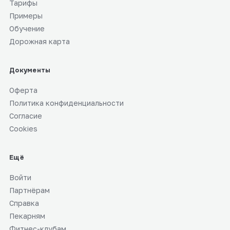
Тарифы
Настройка доставки и самовывоза
16
0:44
Примеры
Обучение
Рассылки по базе клиентов
17
0:34
Дорожная карта
Триггеры: автоматические сообщения
18
0:44
Документы
Как написать в поддержку
Оферта
19
0:24
Политика конфиденциальности
Согласие
ОРД маркировка автоматически
20
0:33
Cookies
Акции и QR-промокоды
21
0:39
Ещё
Туры: подбор и автопостинг
22
0:52
Войти
Партнёрам
Партнёрская программа: как
23
0:29
Справка
зарабатывать
Пекарням
Фитнес-клубам