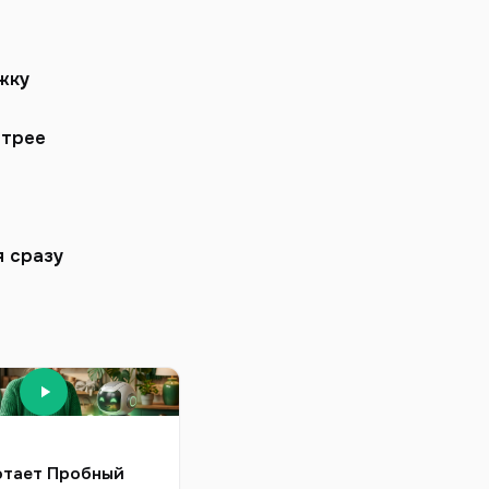
жку
стрее
 сразу
отает Пробный