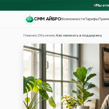
Мы от
СММ АЙБРО
Возможности
Тарифы
Прим
Главная
/
Обучение
/
Как написать в поддержку
СММ АЙБРО
Первый месяц бесплатно