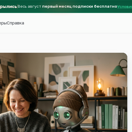
крылись
Весь август
первый месяц подписки бесплатно
Услови
еры
Справка