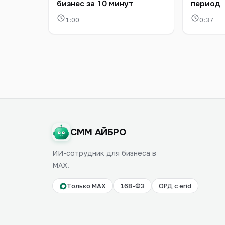
бизнес за 10 минут
период
1:00
0:37
СММ АЙБРО
ИИ-сотрудник для бизнеса в
MAX.
Только MAX
168-ФЗ
ОРД с erid