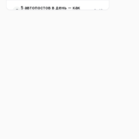
5 автопостов в день — как
7
0:48
настроить
Первый пост за минуту
8
0:31
(быстрый пост)
Контент-план: посты на
9
0:29
неделю вперёд
Шаблоны публикаций
10
0:30
Как ИИ отвечает клиентам 24/7
11
0:38
СРМ: приём заказов и запись на
12
0:59
услуги
Карточка клиента и история
13
0:21
заказов