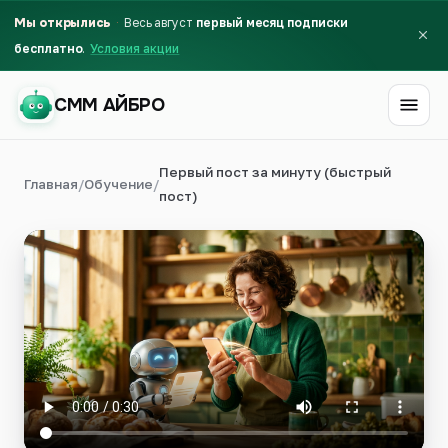
Мы открылись
Весь август
первый месяц подписки
бесплатно
Условия акции
СММ АЙБРО
Первый пост за минуту (быстрый
СММ АЙБРО
Главная
/
Обучение
/
пост)
Первый месяц бесплатно