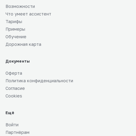
Возможности
Как работает Пробный период
15
0:37
Что умеет ассистент
Тарифы
Настройка доставки и самовывоза
16
0:44
Примеры
Обучение
Рассылки по базе клиентов
17
0:34
Дорожная карта
Триггеры: автоматические сообщения
18
0:44
Документы
Как написать в поддержку
Оферта
19
0:24
Политика конфиденциальности
Согласие
ОРД маркировка автоматически
20
0:33
Cookies
Акции и QR-промокоды
21
0:39
Ещё
Туры: подбор и автопостинг
22
0:52
Войти
Партнёрам