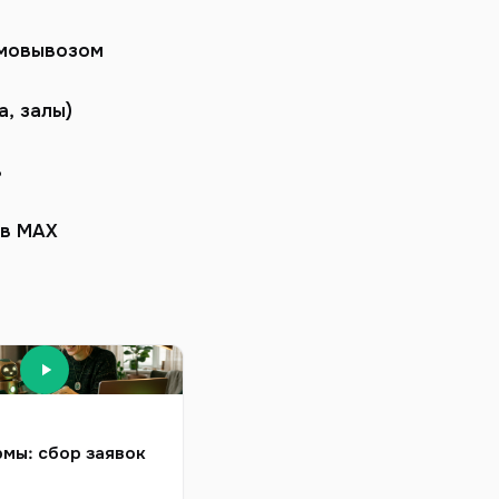
амовывозом
а, залы)
в
 в MAX
мы: сбор заявок