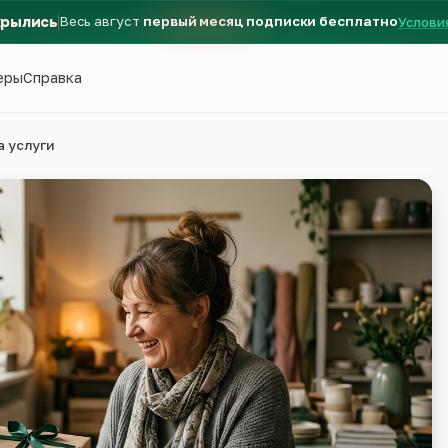
крылись
Весь август
первый месяц подписки бесплатно
Услови
еры
Справка
а услуги