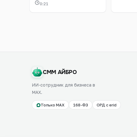
0:21
СММ АЙБРО
ИИ-сотрудник для бизнеса в
MAX.
Только MAX
168-ФЗ
ОРД с erid