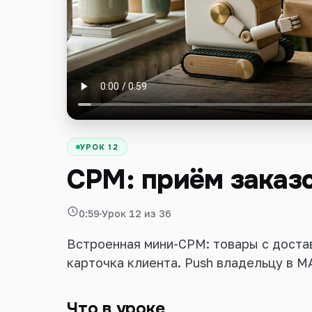
Войти
УРОК 12
СРМ: приём заказо
0:59
Урок 12 из 36
Встроенная мини-СРМ: товары с достав
карточка клиента. Push владельцу в M
Что в уроке