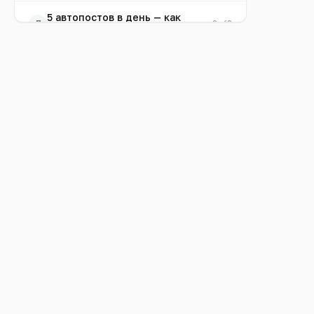
5 автопостов в день — как
7
0:48
настроить
Первый пост за минуту
8
0:31
(быстрый пост)
Контент-план: посты на
9
0:29
неделю вперёд
Шаблоны публикаций
10
0:30
Как ИИ отвечает клиентам 24/7
11
0:38
СРМ: приём заказов и запись на
12
услуги
Карточка клиента и история
13
0:21
заказов