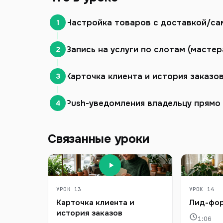
Настройка товаров с доставкой/с
1
Запись на услуги по слотам (мастер
2
Карточка клиента и история заказо
3
Push-уведомления владельцу прямо
4
Связанные уроки
УРОК 13
УРОК 14
Карточка клиента и
Лид-фор
история заказов
1:06