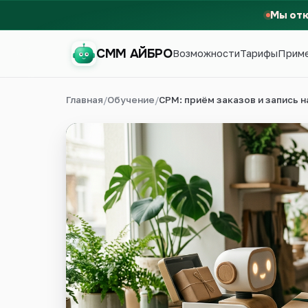
Мы от
СММ АЙБРО
Возможности
Тарифы
Прим
Главная
/
Обучение
/
СРМ: приём заказов и запись н
СММ АЙБРО
Первый месяц бесплатно