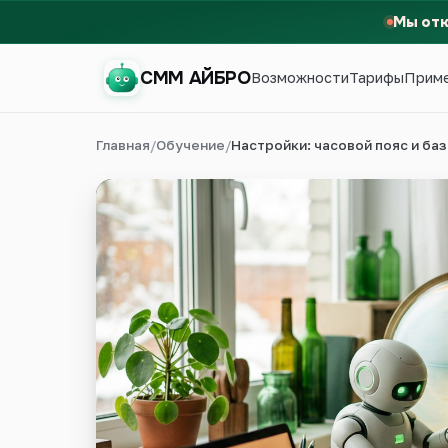
Мы от
СММ АЙБРО
Возможности
Тарифы
Прим
Главная
/
Обучение
/
Настройки: часовой пояс и б
СММ АЙБРО
Первый месяц бесплатно