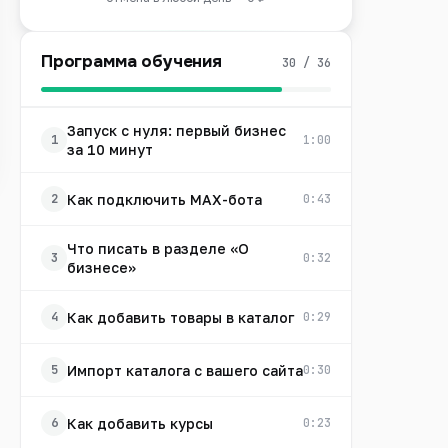
Программа обучения
30 / 36
Запуск с нуля: первый бизнес
1
1:00
за 10 минут
Как подключить MAX-бота
2
0:43
Что писать в разделе «О
3
0:32
бизнесе»
Как добавить товары в каталог
4
0:29
Импорт каталога с вашего сайта
5
0:30
Как добавить курсы
6
0:23