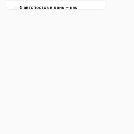
5 автопостов в день — как
7
0:48
настроить
Первый пост за минуту
8
0:31
(быстрый пост)
Контент-план: посты на
9
0:29
неделю вперёд
Шаблоны публикаций
10
0:30
Как ИИ отвечает клиентам 24/7
11
0:38
СРМ: приём заказов и запись на
12
0:59
услуги
Карточка клиента и история
13
0:21
заказов