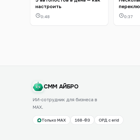
5 автопостов в день — как
Несколь
настроить
переклю
0:48
0:37
СММ АЙБРО
ИИ-сотрудник для бизнеса в
MAX.
Только MAX
168-ФЗ
ОРД с erid