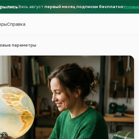
крылись
Весь август
первый месяц подписки бесплатно
Услови
еры
Справка
азовые параметры