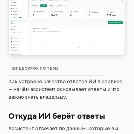
Войти
ВИДЕОУРОК ПО ТЕМЕ
0:38
Как ИИ отвечает клиентам 24/7
Как устроено качество ответов ИИ в сервисе
— на чём ассистент основывает ответы и что
важно знать владельцу.
Откуда ИИ берёт ответы
Ассистент отвечает по данным, которые вы