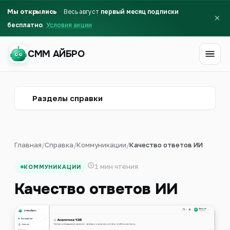
Мы открылись
Весь август
первый месяц подписки
бесплатно
Условия акции
СММ АЙБРО
СММ АЙБРО
Разделы справки
Главная
/
Справка
/
Коммуникации
/
Качество ответов ИИ
1 мин чтения
КОММУНИКАЦИИ
Качество ответов ИИ
Первый месяц бесплатно