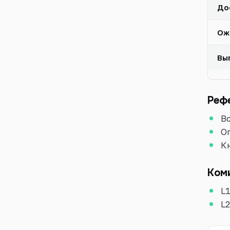
До
Ож
Вы
Реф
В
О
К
Ком
L
L