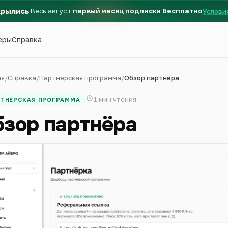
крылись
Весь август
первый месяц подписки бесплатно
Услови
еры
Справка
ая
/
Справка
/
Партнёрская программа
/
Обзор партнёра
1 мин чтения
РТНЁРСКАЯ ПРОГРАММА
бзор партнёра