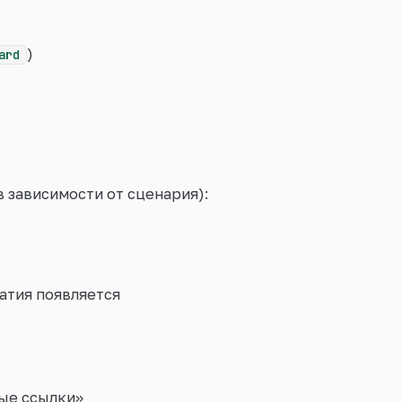
)
ard
 зависимости от сценария):
атия появляется
ые ссылки»