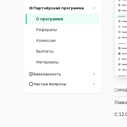
Войти
Партнёрская программа
О программе
Рефералы
Комиссии
Выплаты
Материалы
Безопасность
Частые вопросы
Пар
ВИД
зар
Глав
С 12.