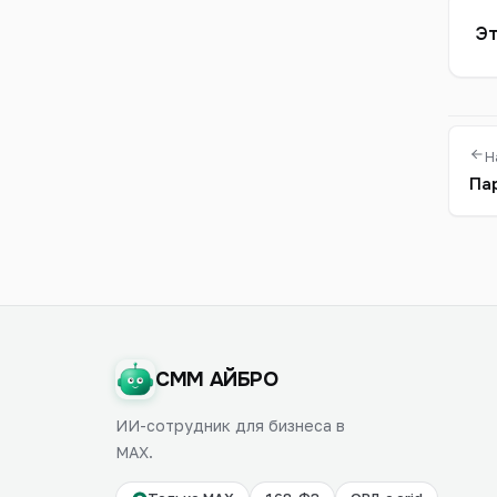
Эт
Н
Па
СММ АЙБРО
ИИ-сотрудник для бизнеса в
MAX.