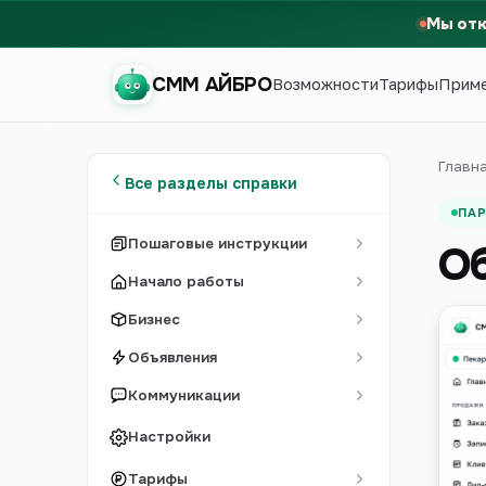
Мы от
СММ АЙБРО
Возможности
Тарифы
Прим
СММ АЙБРО
Главн
Все разделы справки
ПА
Пошаговые инструкции
О
Начало работы
Бизнес
Объявления
Коммуникации
Настройки
Первый месяц бесплатно
Тарифы