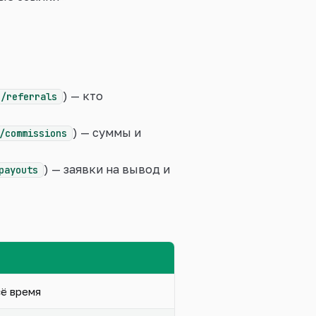
) — кто
r/referrals
) — суммы и
/commissions
) — заявки на вывод и
payouts
сё время