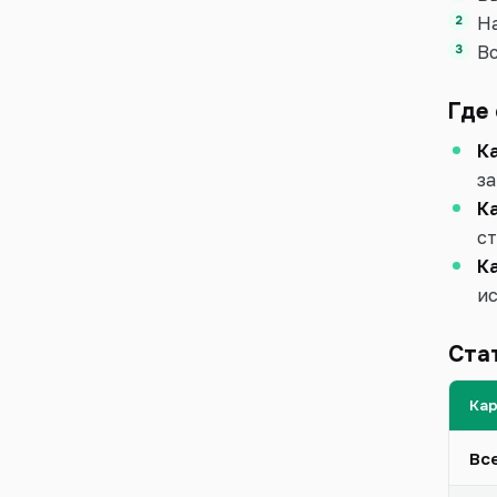
Н
Вс
Где
К
за
К
с
К
и
Стат
Ка
Вс