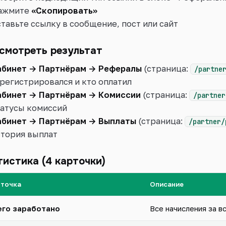
ажмите
«Скопировать»
тавьте ссылку в сообщение, пост или сайт
 смотреть результат
абинет → Партнёрам → Рефералы
(страница:
/partne
регистрировался и кто оплатил
абинет → Партнёрам → Комиссии
(страница:
/partner
татусы комиссий
абинет → Партнёрам → Выплаты
(страница:
/partner/
стория выплат
истика (4 карточки)
рточка
Описание
его заработано
Все начисления за в