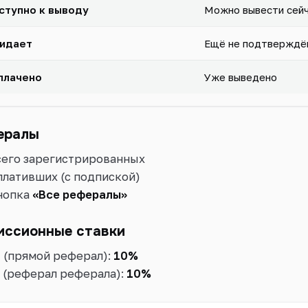
ступно к выводу
Можно вывести сей
идает
Ещё не подтверждё
плачено
Уже выведено
ералы
сего зарегистрированных
плативших (с подпиской)
нопка
«Все рефералы»
иссионные ставки
1 (прямой реферал):
10%
2 (реферал реферала):
10%