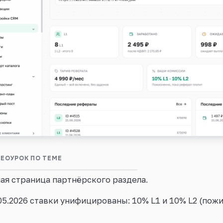
тнёрская программа: как
ЕОУРОК ПО ТЕМЕ
0:29
абатывать
ная страница партнёрского раздела.
05.2026 ставки унифицированы: 10% L1 и 10% L2 (пожи