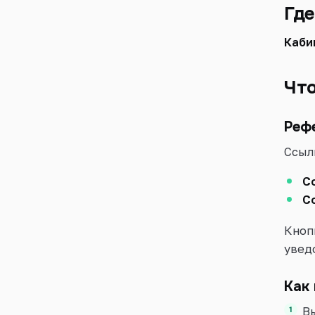
Где
Каби
Что
Реф
Ссыл
С
С
Кноп
увед
Как
В