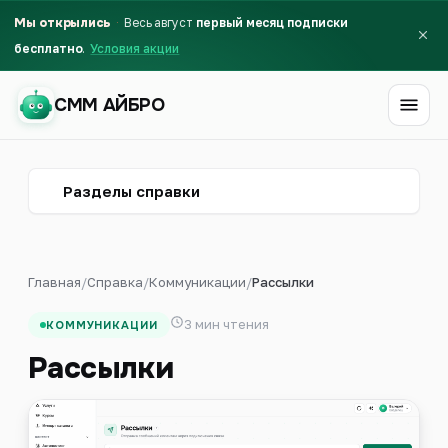
Мы открылись
Весь август
первый месяц подписки
бесплатно
Условия акции
СММ АЙБРО
СММ АЙБРО
Разделы справки
Главная
/
Справка
/
Коммуникации
/
Рассылки
3 мин чтения
КОММУНИКАЦИИ
Рассылки
Первый месяц бесплатно