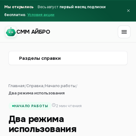
Мы открылись
Весь август
первый месяц подписки
бесплатно
Условия акции
СММ АЙБРО
СММ АЙБРО
Разделы справки
Главная
/
Справка
/
Начало работы
/
Два режима использования
2 мин чтения
НАЧАЛО РАБОТЫ
Два режима
использования
Первый месяц бесплатно