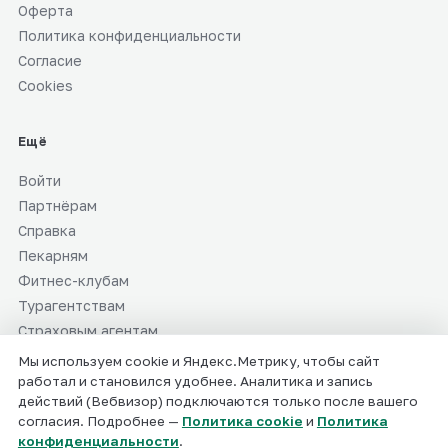
Оферта
Политика конфиденциальности
Согласие
Cookies
Ещё
Войти
Партнёрам
Справка
Пекарням
Фитнес-клубам
Турагентствам
Страховым агентам
СММ-специалистам
Мы используем cookie и Яндекс.Метрику, чтобы сайт
работал и становился удобнее. Аналитика и запись
действий (Вебвизор) подключаются только после вашего
согласия. Подробнее —
Политика cookie
и
Политика
ИП Мальцев Валерий Валерьевич · ИНН 519041916737
конфиденциальности
.