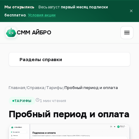
Мы открылись
Весь август
первый месяц подписки
бесплатно
Условия акции
СММ АЙБРО
СММ АЙБРО
Разделы справки
Главная
/
Справка
/
Тарифы
/
Пробный период и оплата
1 мин чтения
ТАРИФЫ
Пробный период и оплата
Первый месяц бесплатно