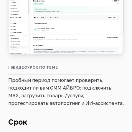
Войти
ВИДЕОУРОК ПО ТЕМЕ
0:37
Как работает Пробный период
Пробный период помогает проверить,
подходит ли вам СММ АЙБРО: подключить
MAX, загрузить товары/услуги,
протестировать автопостинг и ИИ-ассистента.
Срок