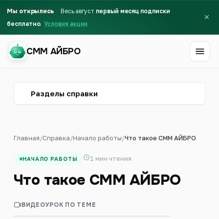
Мы открылись
Весь август
первый месяц подписки
бесплатно
Условия акции
СММ АЙБРО
СММ АЙБРО
Разделы справки
Главная
/
Справка
/
Начало работы
/
Что такое СММ АЙБРО
1 мин чтения
НАЧАЛО РАБОТЫ
Что такое СММ АЙБРО
Запуск с нуля: первый бизнес за 10
ВИДЕОУРОК ПО ТЕМЕ
1:00
минут
Первый месяц бесплатно