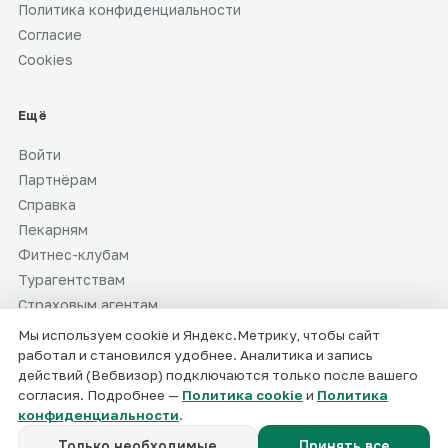
Политика конфиденциальности
Согласие
Cookies
Ещё
Войти
Партнёрам
Справка
Пекарням
Фитнес-клубам
Турагентствам
Страховым агентам
СММ-специалистам
Мы используем cookie и Яндекс.Метрику, чтобы сайт
работал и становился удобнее. Аналитика и запись
действий (Вебвизор) подключаются только после вашего
согласия. Подробнее —
Политика cookie
и
Политика
ИП Мальцев Валерий Валерьевич · ИНН 519041916737
конфиденциальности
.
info@smmaibro.ru
© 2025–2026 СММ АЙБРО
Только необходимые
Принять все