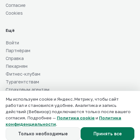
Согласие
Cookies
Ещё
Войти
Партнёрам
Справка
Пекарням
Фитнес-клубам
Турагентствам
Страховым агентам
СММ-специалистам
Мы используем cookie и Яндекс.Метрику, чтобы сайт
работал и становился удобнее. Аналитика и запись
действий (Вебвизор) подключаются только после вашего
согласия. Подробнее —
Политика cookie
и
Политика
ИП Мальцев Валерий Валерьевич · ИНН 519041916737
конфиденциальности
.
info@smmaibro.ru
© 2025–2026 СММ АЙБРО
Только необходимые
Принять все