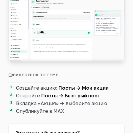
Войти
ВИДЕОУРОК ПО ТЕМЕ
0:39
Акции и QR-промокоды
Создайте акцию:
Посты → Мои акции
Откройте
Посты → Быстрый пост
Вкладка «Акция» → выберите акцию
Опубликуйте в MAX
Эта статья была полезна?