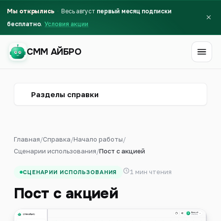
Мы открылись
Весь август
первый месяц подписки
бесплатно
Условия акции
СММ АЙБРО
СММ АЙБРО
Разделы справки
Главная
/
Справка
/
Начало работы
/
Сценарии использования
/
Пост с акцией
1 мин чтения
СЦЕНАРИИ ИСПОЛЬЗОВАНИЯ
Пост с акцией
Первый месяц бесплатно